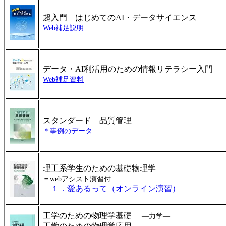
超入門 はじめてのAI・データサイエンス
Web補足説明
データ・AI利活用のための情報リテラシー入門
Web補足資料
スタンダード 品質管理
＊事例のデータ
理工系学生のための基礎物理学
＝webアシスト演習付
１．愛あるって（オンライン演習）
工学のための物理学基礎
―力学―