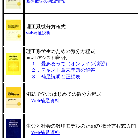
基盤数学の関連情報
理工系微分方程式
web補足説明
理工系学生のための微分方程式
＝webアシスト演習付
１．愛あるって（オンライン演習）
２．テキスト章末問題の解答
３．補足説明と正誤表
例題で学ぶ はじめての微分方程式
Web補足資料
生命と社会の数理モデルのための 微分方程式入門
Web補足資料