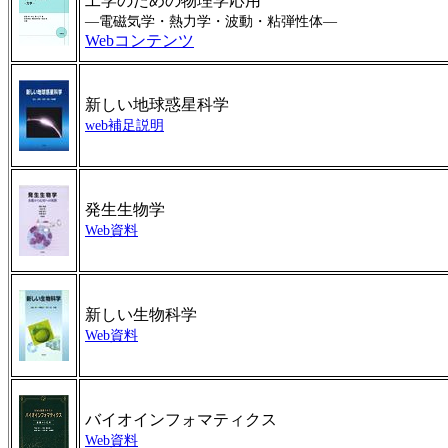
工学のための物理学応用
―電磁気学・熱力学・波動・粘弾性体―
Webコンテンツ
新しい地球惑星科学
web補足説明
発生生物学
Web資料
新しい生物科学
Web資料
バイオインフォマティクス
Web資料