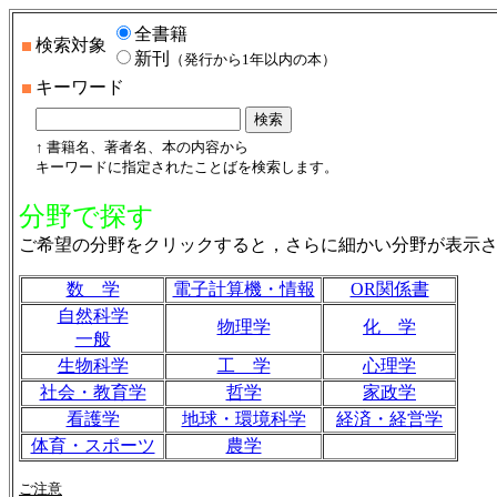
全書籍
検索対象
新刊
（発行から1年以内の本）
キーワード
↑ 書籍名、著者名、本の内容から
キーワードに指定されたことばを検索します。
分野で探す
ご希望の分野をクリックすると，さらに細かい分野が表示
数 学
電子計算機・情報
OR関係書
自然科学
物理学
化 学
一般
生物科学
工 学
心理学
社会・教育学
哲学
家政学
看護学
地球・環境科学
経済・経営学
体育・スポーツ
農学
ご注意