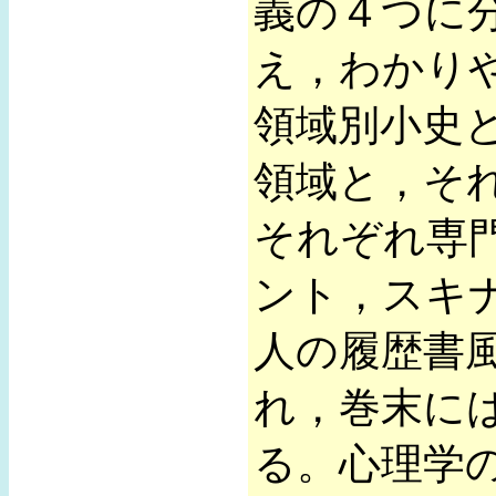
義の４つに
え，わかり
領域別小史と
領域と，そ
それぞれ専
ント，スキ
人の履歴書
れ，巻末に
る。心理学