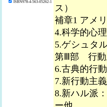
ISBN978-4-563-05262-1
ス）
補章1 アメ
4.科学的心
5.ゲシュタ
第Ⅲ部 行
6.古典的行
7.新行動主
8.新ハル派
ー他