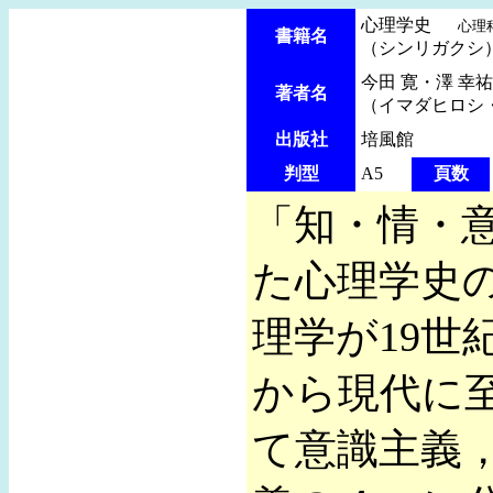
心理学史
心理
書籍名
（シンリガクシ
今田 寛・澤 幸祐
著者名
（イマダヒロシ
出版社
培風館
判型
A5
頁数
「知・情・
た心理学史
理学が19
から現代に
て意識主義