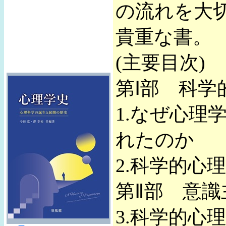
の流れを大
貴重な書。
(主要目次)
第Ⅰ部 科学
1.なぜ心理
れたのか
2.科学的心
第Ⅱ部 意識
3.科学的心