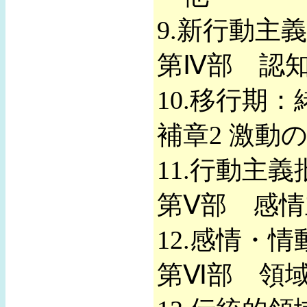
9.新行動主
第Ⅳ部 認
10.移行期
補章2 激動
11.行動主
第Ⅴ部 感
12.感情・
第Ⅵ部 領