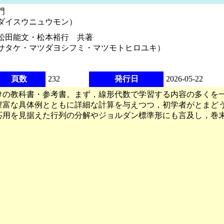
門
ダイスウニュウモン）
松田能文・松本裕行 共著
サタケ・マツダヨシフミ・マツモトヒロユキ）
頁数
232
発行日
2026-05-22
けの教科書・参考書。まず，線形代数で学習する内容の多くを
豊富な具体例とともに詳細な計算を与えつつ，初学者がとまど
応用を見据えた行列の分解やジョルダン標準形にも言及し，巻