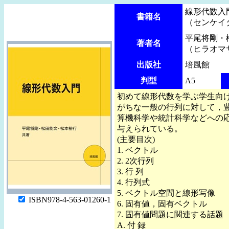
線形代数入
書籍名
（センケイ
平尾将剛・
著者名
（ヒラオマ
出版社
培風館
判型
A5
初めて線形代数を学ぶ学生向
がちな一般の行列に対して，
算機科学や統計科学などへの
与えられている。
(主要目次)
1. ベクトル
2. 2次行列
3. 行 列
4. 行列式
5. ベクトル空間と線形写像
ISBN978-4-563-01260-1
6. 固有値，固有ベクトル
7. 固有値問題に関連する話題
A. 付 録