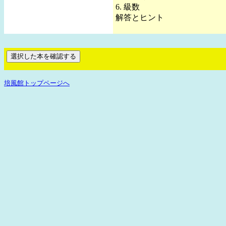
6. 級数
解答とヒント
培風館トップページへ