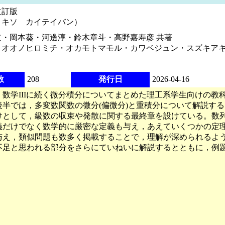
改訂版
ノキソ カイテイバン）
・岡本葵・河邊淳・鈴木章斗・高野嘉寿彦 共著
・オオノヒロミチ・オカモトマモル・カワベジュン・スズキア
数
208
発行日
2026-04-16
数学IIIに続く微分積分についてまとめた理工系学生向けの教科
後半では，多変数関数の微分(偏微分)と重積分について解説す
けとして，級数の収束や発散に関する最終章を設けている。数
義だけでなく数学的に厳密な定義も与え，あえていくつかの定
与え，類似問題も数多く掲載することで，理解が深められるよ
不足と思われる部分をさらにていねいに解説するとともに，例