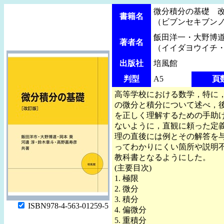
微分積分の基礎 
書籍名
（ビブンセキブン
飯田洋一・大野博道
著者名
（イイダヨウイチ
出版社
培風館
判型
A5
頁
高等学校における数学，特に，
の微分と積分について述べ，
を正しく理解するための手助
ないように，直観に頼った定
理の直後には例とその解答を
ってわかりにくい箇所や説明
教科書となるようにした。
(主要目次)
1. 極限
2. 微分
3. 積分
ISBN978-4-563-01259-5
4. 偏微分
5. 重積分