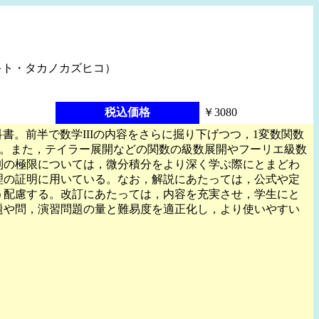
キト・タカノカズヒコ）
税込価格
￥3080
書。前半で数学IIIの内容をさらに掘り下げつつ，1変数関数
る。また，テイラー展開などの関数の級数展開やフーリエ級数
列の極限については，微分積分をより深く学ぶ際にとまどわ
理の証明に用いている。なお，解説にあたっては，公式や定
う配慮する。改訂にあたっては，内容を充実させ，学生にと
題や問，演習問題の量と難易度を適正化し，より使いやすい