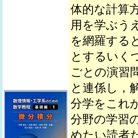
体的な計算
用を学ぶう
を網羅する
とするいく
ごとの演習
と連係し，
分学をこれ
分野の学習
めたい読者