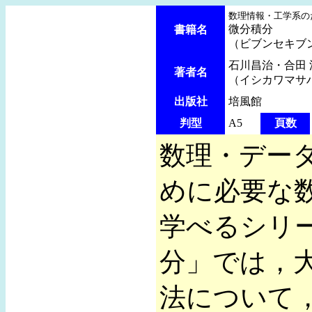
数理情報・工学系
微分積分
書籍名
（ビブンセキブ
石川昌治・合田 
著者名
（イシカワマサ
出版社
培風館
判型
A5
頁数
数理・デー
めに必要な
学べるシリ
分」では，
法について