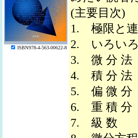
(主要目次)
1. 極限と
2. いろい
ISBN978-4-563-00622-8
3. 微 分 法
4. 積 分 法
5. 偏 微 分
6. 重 積 分
7. 級 数